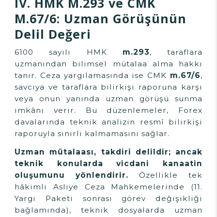
IV. HMK M.293 ve CMK
M.67/6: Uzman Görüşünün
Delil Değeri
6100 sayılı HMK
m.293
, taraflara
uzmanından bilimsel mütalaa alma hakkı
tanır. Ceza yargılamasında ise CMK
m.67/6
,
savcıya ve taraflara bilirkişi raporuna karşı
veya onun yanında uzman görüşü sunma
imkânı verir. Bu düzenlemeler, Forex
davalarında teknik analizin resmî bilirkişi
raporuyla sınırlı kalmamasını sağlar.
Uzman mütalaası, takdiri delildir; ancak
teknik konularda vicdani kanaatin
oluşumunu yönlendirir.
Özellikle tek
hâkimli Asliye Ceza Mahkemelerinde (11.
Yargı Paketi sonrası görev değişikliği
bağlamında), teknik dosyalarda uzman