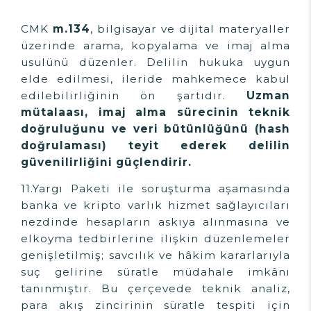
CMK
m.134
, bilgisayar ve dijital materyaller
üzerinde arama, kopyalama ve imaj alma
usulünü düzenler. Delilin hukuka uygun
elde edilmesi, ileride mahkemece kabul
edilebilirliğinin ön şartıdır.
Uzman
mütalaası, imaj alma sürecinin teknik
doğruluğunu ve veri bütünlüğünü (hash
doğrulaması) teyit ederek delilin
güvenilirliğini güçlendirir.
11.Yargı Paketi ile soruşturma aşamasında
banka ve kripto varlık hizmet sağlayıcıları
nezdinde hesapların askıya alınmasına ve
elkoyma tedbirlerine ilişkin düzenlemeler
genişletilmiş; savcılık ve hâkim kararlarıyla
suç gelirine süratle müdahale imkânı
tanınmıştır. Bu çerçevede teknik analiz,
para akış zincirinin süratle tespiti için