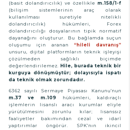
(basit dolandırıcılık) ve özellikle
m.158/1-f
(bilişim sistemlerinin araç olarak
kullanılması suretiyle nitelikli
dolandırıcılık) hükümleri, Forex
dolandırıcılığı dosyalarının tipik normatif
dayanağını oluşturur. Bu bağlamda suçun
oluşumu için aranan
“hileli davranış”
unsuru, dijital platformların teknik işleyişi
çözülmeden sağlıklı biçimde
değerlendirilemez.
Hile, burada teknik bir
kurguya dönüşmüştür; dolayısıyla ispatı
da teknik olmak zorundadır.
6362 sayılı Sermaye Piyasası Kanunu’nun
m.37 ve m.109
hükümleri, kaldıraçlı
işlemlerin lisanslı aracı kurumlar eliyle
yürütülmesini zorunlu kılar; lisanssız
faaliyetler bakımından cezaî ve idarî
yaptırımlar öngörür. SPK’nın ikincil