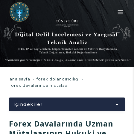
ana sayfa
forex dolandırıcılığı
forex davalarında mütalaa
İçindekiler
Yükleniyor...
Forex Davalarında Uzman
Mütalaasının Hukuki ve