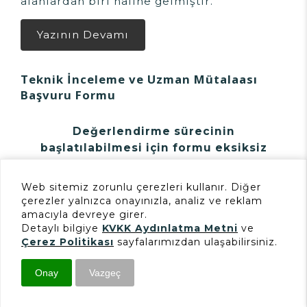
alanlardan biri hâline gelmiştir.
Yazının Devamı
Teknik İnceleme ve Uzman Mütalaası
Başvuru Formu
Değerlendirme sürecinin
başlatılabilmesi için formu eksiksiz
doldurmanız önemlidir. Başvuru
öncesinde yalnızca dosyanın teknik
Web sitemiz zorunlu çerezleri kullanır. Diğer
çerçevesi değerlendirilir.
çerezler yalnızca onayınızla, analiz ve reklam
amacıyla devreye girer.
Adınız Soyadınız *
Detaylı bilgiye
KVKK Aydınlatma Metni
ve
Çerez Politikası
sayfalarımızdan ulaşabilirsiniz.
Onay
Vazgeç
Telefon Numaranız *
İletişim
Başvuru
E-Mail