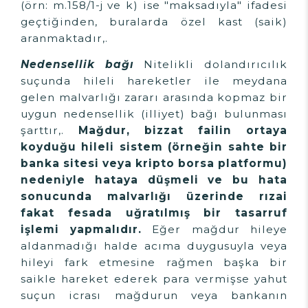
(örn: m.158/1-j ve k) ise "maksadıyla" ifadesi
geçtiğinden, buralarda özel kast (saik)
aranmaktadır,.
Nedensellik bağı
Nitelikli dolandırıcılık
suçunda hileli hareketler ile meydana
gelen malvarlığı zararı arasında kopmaz bir
uygun nedensellik (illiyet) bağı bulunması
şarttır,.
Mağdur, bizzat failin ortaya
koyduğu hileli sistem (örneğin sahte bir
banka sitesi veya kripto borsa platformu)
nedeniyle hataya düşmeli ve bu hata
sonucunda malvarlığı üzerinde rızai
fakat fesada uğratılmış bir tasarruf
işlemi yapmalıdır.
Eğer mağdur hileye
aldanmadığı halde acıma duygusuyla veya
hileyi fark etmesine rağmen başka bir
saikle hareket ederek para vermişse yahut
suçun icrası mağdurun veya bankanın