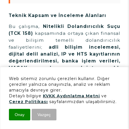
Teknik Kapsam ve İnceleme Alanları
Bu çalışma,
Nitelikli Dolandırıcılık Suçu
(TCK 158)
kapsamında ortaya çıkan finansal
ve bilişim temelli dolandırıcılık
faaliyetlerini;
adli bilişim incelemesi,
dijital delil analizi, IP ve HTS kayıtlarının
değerlendirilmesi, banka işlem verileri,
MASAK raporları ve kripto varlık
transferlerinin izlenmesi
Web sitemiz zorunlu çerezleri kullanır. Diğer
perspektiflerinden teknik ve hukuki açıdan
çerezler yalnızca onayınızla, analiz ve reklam
ele alan bir referans rehber niteliğindedir.
amacıyla devreye girer.
Detaylı bilgiye
KVKK Aydınlatma Metni
ve
İnceleme sürecinde dijital verilerin
veri
Çerez Politikası
sayfalarımızdan ulaşabilirsiniz.
bütünlüğü, log doğrulaması, bağlantı
analizi ve para transfer zinciri
Onay
Vazgeç
haritalandırması
gibi adli bilişim
İletişim
Başvuru
E-Mail
metodolojileri kullanılarak