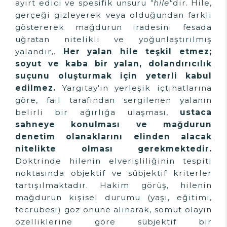
ayırt edici ve spesifik unsuru
"hile"
dir. Hile,
gerçeği gizleyerek veya olduğundan farklı
göstererek mağdurun iradesini fesada
uğratan nitelikli ve yoğunlaştırılmış
yalandır,.
Her yalan hile teşkil etmez;
soyut ve kaba bir yalan, dolandırıcılık
suçunu oluşturmak için yeterli kabul
edilmez.
Yargıtay'ın yerleşik içtihatlarına
göre, fail tarafından sergilenen yalanın
belirli bir ağırlığa ulaşması,
ustaca
sahneye konulması ve mağdurun
denetim olanaklarını elinden alacak
nitelikte olması gerekmektedir.
Doktrinde hilenin elverişliliğinin tespiti
noktasında objektif ve sübjektif kriterler
tartışılmaktadır. Hakim görüş, hilenin
mağdurun kişisel durumu (yaşı, eğitimi,
tecrübesi) göz önüne alınarak, somut olayın
özelliklerine göre sübjektif bir