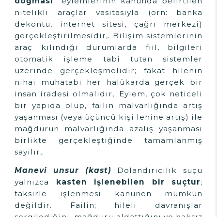
doğması"
eylemlerinin kanunda belirtilen
nitelikli araçlar vasıtasıyla (örn: banka
dekontu, internet sitesi, çağrı merkezi)
gerçekleştirilmesidir,. Bilişim sistemlerinin
araç kılındığı durumlarda fiil, bilgileri
otomatik işleme tabi tutan sistemler
üzerinde gerçekleşmelidir; fakat hilenin
nihai muhatabı her halükarda gerçek bir
insan iradesi olmalıdır,. Eylem, çok neticeli
bir yapıda olup, failin malvarlığında artış
yaşanması (veya üçüncü kişi lehine artış) ile
mağdurun malvarlığında azalış yaşanması
birlikte gerçekleştiğinde tamamlanmış
sayılır,.
Manevi unsur (kast)
Dolandırıcılık suçu
yalnızca
kasten işlenebilen bir suçtur
;
taksirle işlenmesi kanunen mümkün
değildir. Failin; hileli davranışlar
sergilediğini, mağduru aldattığını ve haksız