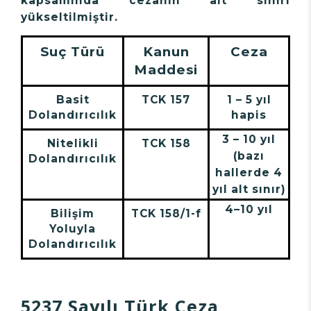
kapsamında cezanın alt sınırı
yükseltilmiştir.
Suç Türü
Kanun
Ceza
Maddesi
Basit
TCK 157
1 – 5 yıl
Dolandırıcılık
hapis
3 – 10 yıl
Nitelikli
TCK 158
(bazı
Dolandırıcılık
hallerde 4
yıl alt sınır)
4–10 yıl
Bilişim
TCK 158/1-f
Yoluyla
Dolandırıcılık
5237 Sayılı Türk Ceza