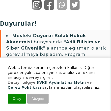
Duyurular!
Mesleki Duyuru:
Bulak Hukuk
Akademisi
bünyesinde
“Adli Bilişim ve
Siber Güvenlik”
alanında eğitmen olarak
görev almaya başladım. Program
kapsamında dijital delillerin
incelenmesi, teknik raporlama ve dava
Web sitemiz zorunlu çerezleri kullanır. Diğer
süreçlerinde bilişim incelemeleri
çerezler yalnızca onayınızla, analiz ve reklam
amacıyla devreye girer.
üzerine eğitimler verilecektir.
Detaylı bilgiye
KVKK Aydınlatma Metni
ve
Güncelleme Tarihi: 12.03.2026 18:06
Çerez Politikası
sayfalarımızdan ulaşabilirsiniz.
Yeni Makale:
Onay
Vazgeç
Forex dolandırıcılığı
mağdurlarına
yönelik hazırlanan
İletişim
Başvuru
E-Mail