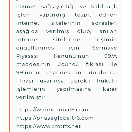
hizmet sağlayıcılığı ve kaldıraçlı
işlem yaptırdığı tespit edilen
internet sitelerinin adresleri
aşağıda verilmiş olup, anılan
internet sitelerine erişimin
engellenmesi için Sermaye
Piyasası Kanunu’nun 99/A
maddesinin üçüncü fıkrası ile
99’uncu maddesinin dördüncü
fıkrası uyarınca gerekli hukuki
işlemlerin yapılmasına karar
verilmiştir.
https://winexglobal6.com
https://phaseglobaltr6.com
https://www.xmtrfx.net