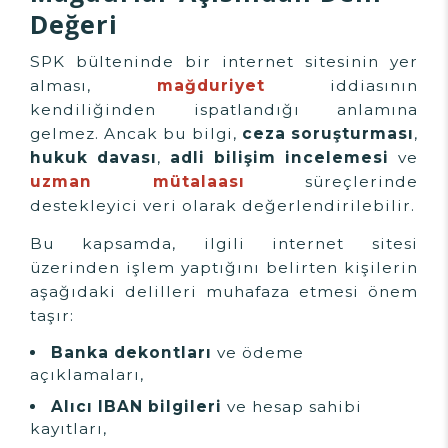
Değeri
SPK bülteninde bir internet sitesinin yer
alması,
mağduriyet
iddiasının
kendiliğinden ispatlandığı anlamına
gelmez. Ancak bu bilgi,
ceza soruşturması
,
hukuk davası
,
adli bilişim incelemesi
ve
uzman mütalaası
süreçlerinde
destekleyici veri olarak değerlendirilebilir.
Bu kapsamda, ilgili internet sitesi
üzerinden işlem yaptığını belirten kişilerin
aşağıdaki delilleri muhafaza etmesi önem
taşır:
Banka dekontları
ve ödeme
açıklamaları,
Alıcı IBAN bilgileri
ve hesap sahibi
kayıtları,