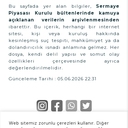
Bu sayfada yer alan bilgiler,
Sermaye
Piyasası Kurulu bültenlerinde kamuya
açıklanan verilerin arşivlenmesinden
ibarettir. Bu içerik, herhangi bir internet
sitesi, kişi veya kuruluş hakkında
kesinleşmiş suç tespiti, mahkûmiyet ya da
dolandırıcılık isnadı anlamına gelmez. Her
dosya, kendi delil yapısı ve somut olay
özellikleri çerçevesinde ayrıca
değerlendirilmelidir.
Günceleme Tarihi : 05.06.2026 22:31
Web sitemiz zorunlu çerezleri kullanır. Diğer