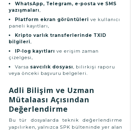
WhatsApp, Telegram, e-posta ve SMS
yazışmaları
,
Platform ekran görüntüleri
ve kullanıcı
paneli kayıtları,
Kripto varlık transferlerinde TXID
bilgileri
,
IP-log kayıtları
ve erişim zaman
çizelgesi,
Varsa
savcılık dosyası
, bilirkişi raporu
veya önceki başvuru belgeleri.
Adli Bilişim ve Uzman
Mütalaası Açısından
Değerlendirme
Bu tür dosyalarda teknik değerlendirme
yapılırken, yalnızca SPK bülteninde yer alan