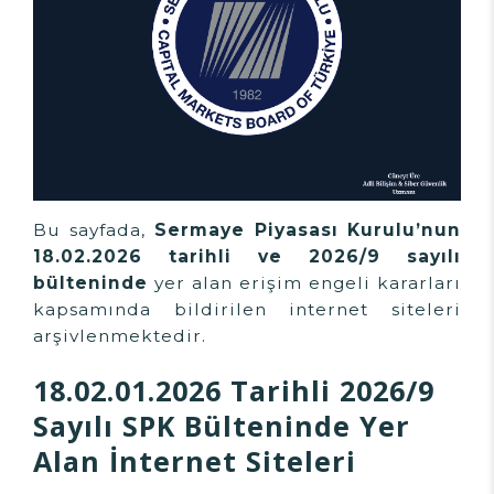
Bu sayfada,
Sermaye Piyasası Kurulu’nun
18.02.2026 tarihli ve 2026/9 sayılı
bülteninde
yer alan erişim engeli kararları
kapsamında bildirilen internet siteleri
arşivlenmektedir.
18.02.01.2026 Tarihli 2026/9
Sayılı SPK Bülteninde Yer
Alan İnternet Siteleri