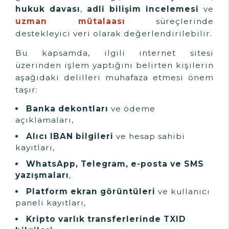
hukuk davası
,
adli bilişim incelemesi
ve
uzman mütalaası
süreçlerinde
destekleyici veri olarak değerlendirilebilir.
Bu kapsamda, ilgili internet sitesi
üzerinden işlem yaptığını belirten kişilerin
aşağıdaki delilleri muhafaza etmesi önem
taşır:
Banka dekontları
ve ödeme
açıklamaları,
Alıcı IBAN bilgileri
ve hesap sahibi
kayıtları,
WhatsApp, Telegram, e-posta ve SMS
yazışmaları
,
Platform ekran görüntüleri
ve kullanıcı
paneli kayıtları,
Kripto varlık transferlerinde TXID