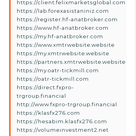
https://client.felixmarketsglobal.com
https://lab.forexasistaniniz.com
https://register.hf-anatbroker.com
https://www.hf-anatbroker.com
https://my.hf-anatbroker.com
https://www.xmtrwebsite.website
https://my.xmtrwebsite.website
https://partners.xmtrwebsite.website
https://my.oatr-tickmill.com
https://oatr-tickmill.com
https://direct.fxpro-
trgroup.financial
http://www.fxpro-trgroup.financial
https://klasfx276.com
https://hesabim.klasfx276.com
https://volumeinvestment2.net