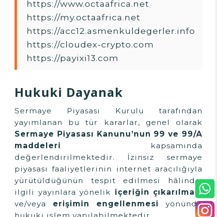
https://www.octaafrica.net
https://my.octaafrica.net
https://acc12.asmenkuldegerler.info
https://cloudex-crypto.com
https://payixi13.com
Hukuki Dayanak
Sermaye Piyasası Kurulu tarafından
yayımlanan bu tür kararlar, genel olarak
Sermaye Piyasası Kanunu’nun 99 ve 99/A
maddeleri
kapsamında
değerlendirilmektedir. İzinsiz sermaye
piyasası faaliyetlerinin internet aracılığıyla
yürütüldüğünün tespit edilmesi hâlinde,
ilgili yayınlara yönelik
içeriğin çıkarılması
ve/veya
erişimin engellenmesi
yönünde
hukuki işlem yapılabilmektedir.