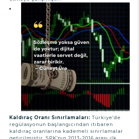
Kaldıraç Oranı Sınırlamaları:
Türkiye’de
regülasyonun başlangıcından itibaren
kaldıraç oranlarına kademeli sınırlamalar
getirilmiştir. SPK’nın 2013-2016 arası ilk