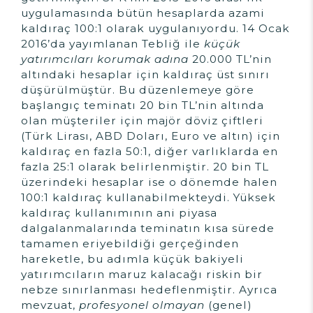
uygulamasında bütün hesaplarda azami
kaldıraç 100:1 olarak uygulanıyordu. 14 Ocak
2016’da yayımlanan Tebliğ ile
küçük
yatırımcıları korumak adına
20.000 TL’nin
altındaki hesaplar için kaldıraç üst sınırı
düşürülmüştür. Bu düzenlemeye göre
başlangıç teminatı 20 bin TL’nin altında
olan müşteriler için majör döviz çiftleri
(Türk Lirası, ABD Doları, Euro ve altın) için
kaldıraç en fazla 50:1, diğer varlıklarda en
fazla 25:1 olarak belirlenmiştir. 20 bin TL
üzerindeki hesaplar ise o dönemde halen
100:1 kaldıraç kullanabilmekteydi. Yüksek
kaldıraç kullanımının ani piyasa
dalgalanmalarında teminatın kısa sürede
tamamen eriyebildiği gerçeğinden
hareketle, bu adımla küçük bakiyeli
yatırımcıların maruz kalacağı riskin bir
nebze sınırlanması hedeflenmiştir. Ayrıca
mevzuat,
profesyonel olmayan
(genel)