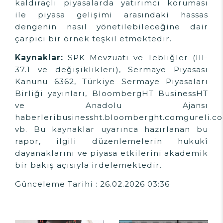
kaldıraçlı piyasalarda yatırımcı koruması
ile piyasa gelişimi arasındaki hassas
dengenin nasıl yönetilebileceğine dair
çarpıcı bir örnek teşkil etmektedir.
Kaynaklar:
SPK Mevzuatı ve Tebliğler (III-
37.1 ve değişiklikleri), Sermaye Piyasası
Kanunu 6362, Türkiye Sermaye Piyasaları
Birliği yayınları, BloombergHT BusinessHT
ve Anadolu Ajansı
haberleri
businessht.bloomberght.com
gureli.co
vb. Bu kaynaklar uyarınca hazırlanan bu
rapor, ilgili düzenlemelerin hukukî
dayanaklarını ve piyasa etkilerini akademik
bir bakış açısıyla irdelemektedir.
Günceleme Tarihi : 26.02.2026 03:36