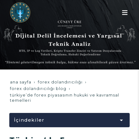
ana sayfa
forex dolandırıcılığı
forex dolandırıcılığı blog
türkiye’de forex piyasasının hukuki ve kavramsal
temelleri
İçindekiler
Yükleniyor...