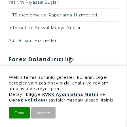
Yatırım Piyasası Suçları
HTS İnceleme ve Raporlama Hizmetleri
İnternet ve Sosyal Medya Suçları
Adli Bilişim Hizmetleri
Forex Dolandırıcılığı
Forex Dolandırıcılığında 11.
Web sitemiz zorunlu çerezleri kullanır. Diğer
çerezler yalnızca onayınızla, analiz ve reklam
Yargı Paketi Sonrası Uzman
amacıyla devreye girer.
Mütalaasının Önemi
Detaylı bilgiye
KVKK Aydınlatma Metni
ve
Çerez Politikası
sayfalarımızdan ulaşabilirsiniz.
Onay
Vazgeç
İletişim
Başvuru
E-Mail