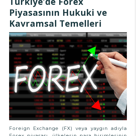
Türkiye’de Forex
Piyasasının Hukuki ve
Kavramsal Temelleri
Foreign Exchange (FX) veya yaygın adıyla
Forex piyasası, ülkelerin para birimlerinin