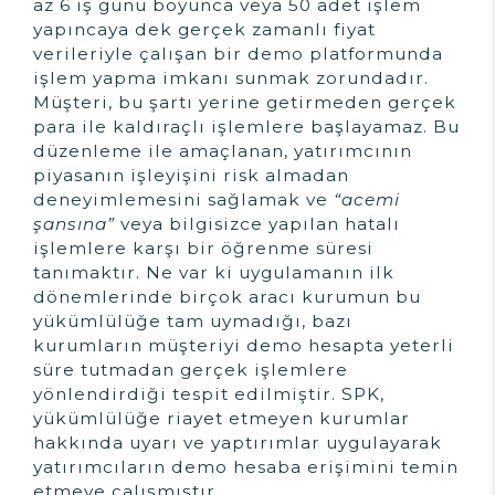
az 6 iş günü boyunca veya 50 adet işlem
yapıncaya dek gerçek zamanlı fiyat
verileriyle çalışan bir demo platformunda
işlem yapma imkanı sunmak zorundadır.
Müşteri, bu şartı yerine getirmeden gerçek
para ile kaldıraçlı işlemlere başlayamaz. Bu
düzenleme ile amaçlanan, yatırımcının
piyasanın işleyişini risk almadan
deneyimlemesini sağlamak ve
“acemi
şansına”
veya bilgisizce yapılan hatalı
işlemlere karşı bir öğrenme süresi
tanımaktır. Ne var ki uygulamanın ilk
dönemlerinde birçok aracı kurumun bu
yükümlülüğe tam uymadığı, bazı
kurumların müşteriyi demo hesapta yeterli
süre tutmadan gerçek işlemlere
yönlendirdiği tespit edilmiştir. SPK,
yükümlülüğe riayet etmeyen kurumlar
hakkında uyarı ve yaptırımlar uygulayarak
yatırımcıların demo hesaba erişimini temin
etmeye çalışmıştır.