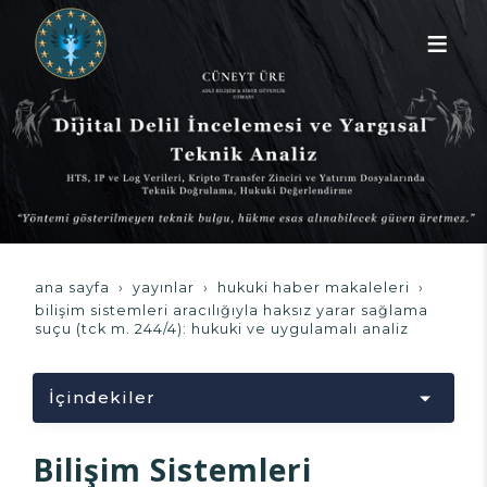
ana sayfa
yayınlar
hukuki haber makaleleri
bilişim sistemleri aracılığıyla haksız yarar sağlama
suçu (tck m. 244/4): hukuki ve uygulamalı analiz
İçindekiler
Yükleniyor...
Bilişim Sistemleri