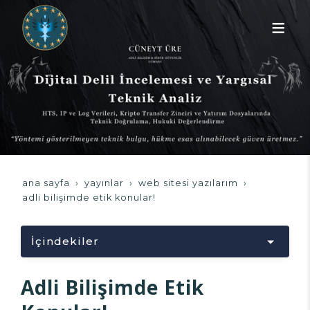
ana sayfa
yayınlar
web sitesi yazılarım
adli bilişimde etik konular!
İçindekiler
Yükleniyor...
Adli Bilişimde Etik