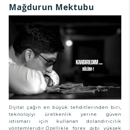
Mağdurun Mektubu
Dijital çağın en büyük tehditlerinden biri,
teknolojiyi üretkenlik yerine güven
istismarı için kullanan dolandırıcılık
yöntemleridir.Özellikle forex gibi yüksek