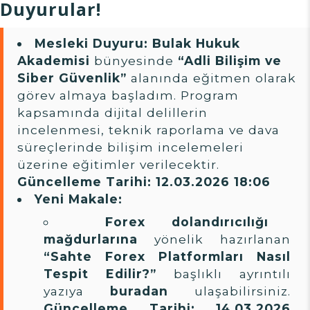
Duyurular!
Mesleki Duyuru:
Bulak Hukuk
Akademisi
bünyesinde
“Adli Bilişim ve
Siber Güvenlik”
alanında eğitmen olarak
görev almaya başladım. Program
kapsamında dijital delillerin
incelenmesi, teknik raporlama ve dava
süreçlerinde bilişim incelemeleri
üzerine eğitimler verilecektir.
Güncelleme Tarihi: 12.03.2026 18:06
Yeni Makale:
Forex dolandırıcılığı
mağdurlarına
yönelik hazırlanan
“Sahte Forex Platformları Nasıl
Tespit Edilir?”
başlıklı ayrıntılı
yazıya
buradan
ulaşabilirsiniz.
Güncelleme Tarihi: 14.03.2026