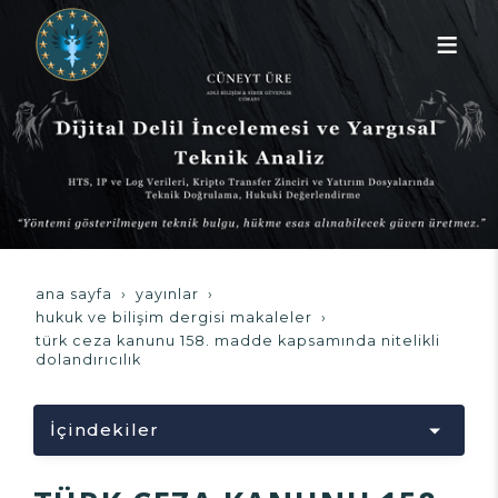
ana sayfa
yayınlar
hukuk ve bilişim dergisi makaleler
türk ceza kanunu 158. madde kapsaminda ni̇teli̇kli̇
dolandiricilik
İçindekiler
Yükleniyor...