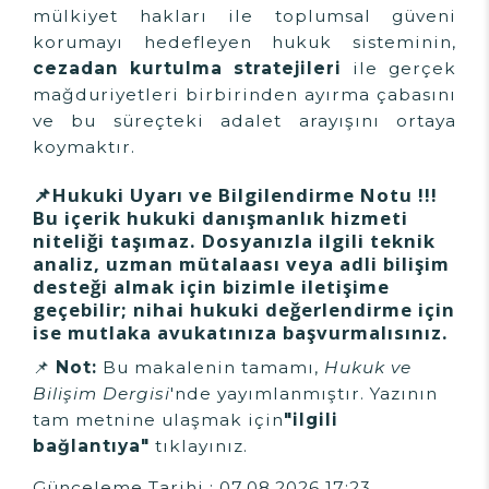
mülkiyet hakları ile toplumsal güveni
korumayı hedefleyen hukuk sisteminin,
cezadan kurtulma stratejileri
ile gerçek
mağduriyetleri birbirinden ayırma çabasını
ve bu süreçteki adalet arayışını ortaya
koymaktır.
📌Hukuki Uyarı ve Bilgilendirme Notu !!!
Bu içerik hukuki danışmanlık hizmeti
niteliği taşımaz. Dosyanızla ilgili teknik
analiz, uzman mütalaası veya adli bilişim
desteği almak için bizimle iletişime
geçebilir; nihai hukuki değerlendirme için
ise mutlaka avukatınıza başvurmalısınız.
📌
Not:
Bu makalenin tamamı,
Hukuk ve
Bilişim Dergisi
'nde yayımlanmıştır. Yazının
tam metnine ulaşmak için
"ilgili
bağlantıya"
tıklayınız.
Günceleme Tarihi : 07.08.2026 17:23