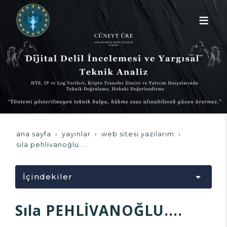
ana sayfa
yayınlar
web sitesi yazılarım
sıla pehli̇vanoğlu....
İçindekiler
Yükleniyor...
Sıla PEHLİVANOĞLU....